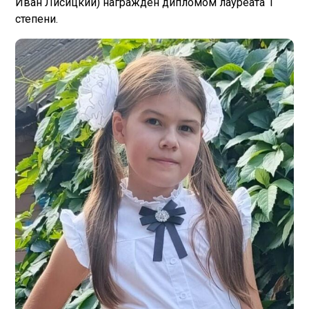
Иван Лисицкий) награжден дипломом лауреата 1
степени.