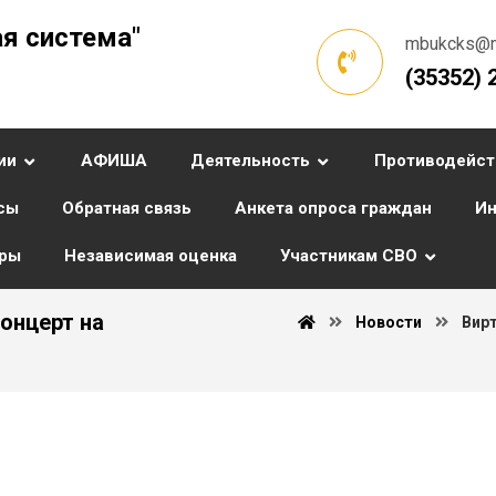
я система"
mbukcks@ma
(35352) 
ии
АФИША
Деятельность
Противодейст
сы
Обратная связь
Анкета опроса граждан
Ин
уры
Независимая оценка
Участникам СВО
онцерт на
Новости
Вир