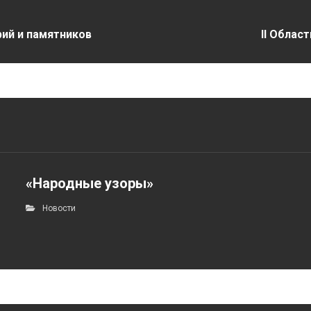
рий и памятников
II Облас
«Народные узоры»
Новости