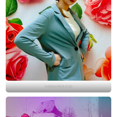
0-3968×2976-0-0#