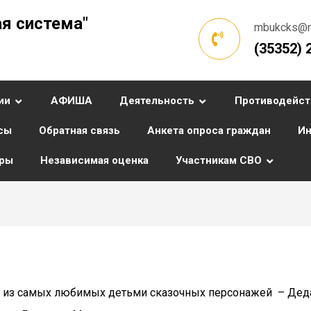
я система"
mbukcks@ma
(35352) 
ии
АФИША
Деятельность
Противодейст
сы
Обратная связь
Анкета опроса граждан
Ин
уры
Независимая оценка
Участникам СВО
о из самых любимых детьми сказочных персонажей – Деда