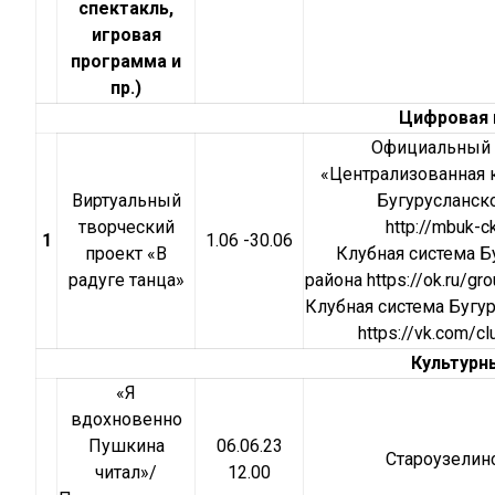
спектакль,
игровая
программа и
пр.)
Цифровая 
Официальный 
«Централизованная 
Виртуальный
Бугурусланск
творческий
http://mbuk-c
1
1.06 -30.06
проект «В
Клубная система Б
радуге танца»
района
https://ok.ru/
Клубная система Бугу
https://vk.com/
Культурн
«Я
вдохновенно
Пушкина
06.06.23
Староузелин
читал»/
12.00