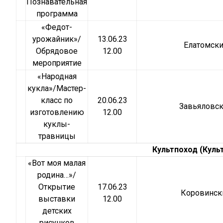
Познавательная
программа
«Федот-
урожайник»/
13.06.23
Елатомск
Обрядовое
12.00
мероприятие
«Народная
кукла»/Мастер-
класс по
20.06.23
Завьяловс
изготовлению
12.00
куклы-
травницы
Культпоход (Куль
«Вот моя малая
родина…»/
Открытие
17.06.23
Коровинск
выставки
12.00
детских
рисунков