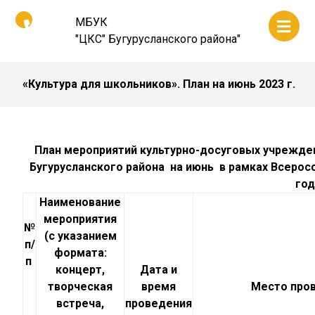
МБУК
"ЦКС" Бугурусланского района"
«Культура для школьников». План на июнь 2023 г.
План мероприятий культурно-досуговых учрежде
Бугурусланского района на июнь в рамках Всеросс
год
Наименование
мероприятия
№
(с указанием
п/
формата:
п
концерт,
Дата и
творческая
время
Место про
встреча,
проведения