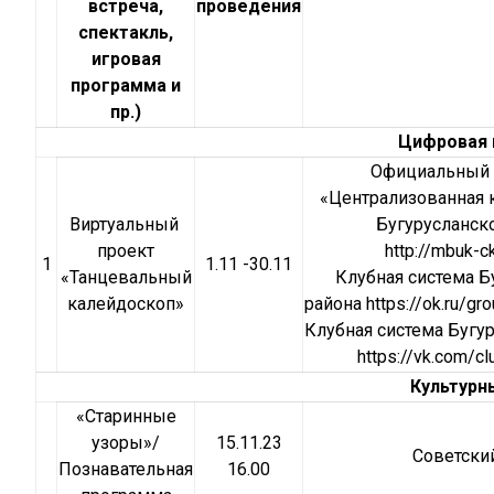
встреча,
проведения
спектакль,
игровая
программа и
пр.)
Цифровая 
Официальный 
«Централизованная 
Виртуальный
Бугурусланск
проект
http://mbuk-c
1
1.11 -30.11
«Танцевальный
Клубная система Б
калейдоскоп»
района
https://ok.ru/
Клубная система Бугу
https://vk.com/
Культурн
«Старинные
узоры»/
15.11.23
Советски
Познавательная
16.00