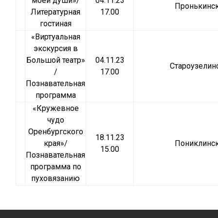
моей души»/
04.11.23
Пронькинс
Литературная
17.00
гостиная
«Виртуальная
экскурсия в
Большой театр»
04.11.23
Староузелин
/
17.00
Познавательная
программа
«Кружевное
чудо
Оренбургского
18.11.23
края»/
Пониклинс
15.00
Познавательная
программа по
пуховязанию