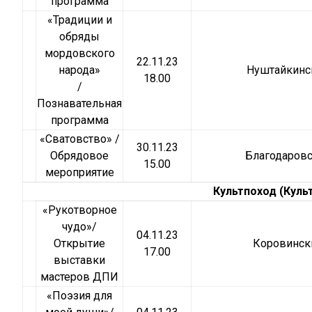
программа
«Традиции и
обряды
мордовского
22.11.23
народа»
Нуштайкинс
18.00
/
Познавательная
программа
«Сватовство» /
30.11.23
Обрядовое
Благодаров
15.00
мероприятие
Культпоход (Куль
«Рукотворное
чудо»/
04.11.23
Открытие
Коровинск
17.00
выставки
мастеров ДПИ
«Поэзия для