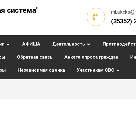
я система"
mbukcks@ma
(35352) 
ии
АФИША
Деятельность
Противодейст
сы
Обратная связь
Анкета опроса граждан
Ин
уры
Независимая оценка
Участникам СВО