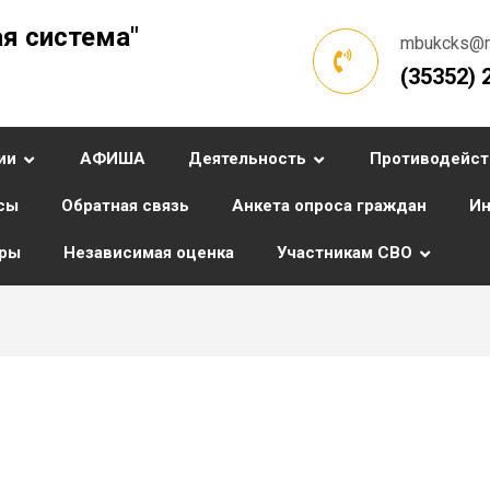
я система"
mbukcks@ma
(35352) 
ии
АФИША
Деятельность
Противодейст
сы
Обратная связь
Анкета опроса граждан
Ин
уры
Независимая оценка
Участникам СВО