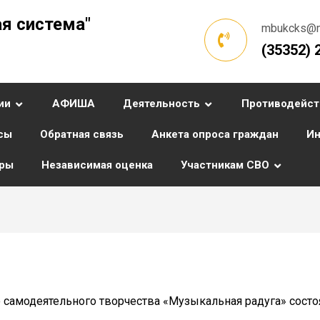
я система"
mbukcks@ma
(35352) 
ии
АФИША
Деятельность
Противодейст
сы
Обратная связь
Анкета опроса граждан
Ин
уры
Независимая оценка
Участникам СВО
 самодеятельного творчества «Музыкальная радуга» состо