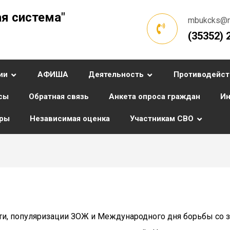
я система"
mbukcks@ma
(35352) 
ии
АФИША
Деятельность
Противодейст
сы
Обратная связь
Анкета опроса граждан
Ин
уры
Независимая оценка
Участникам СВО
ти, популяризации ЗОЖ и Международного дня борьбы со 