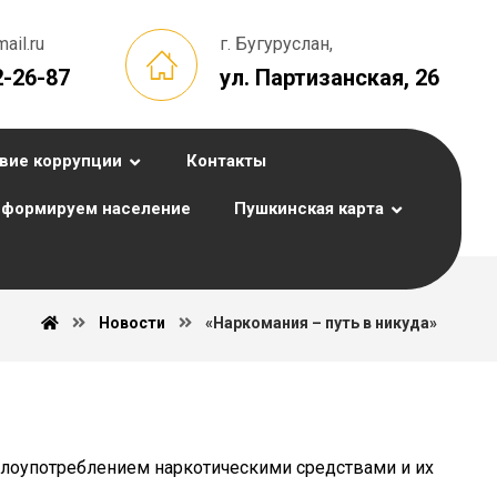
il.ru
г. Бугуруслан,
2-26-87
ул. Партизанская, 26
вие коррупции
Контакты
формируем население
Пушкинская карта
Новости
«Наркомания – путь в никуда»
злоупотреблением наркотическими средствами и их