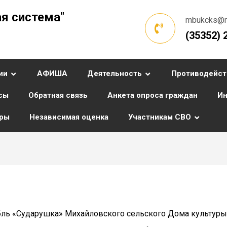
я система"
mbukcks@ma
(35352) 
ии
АФИША
Деятельность
Противодейст
сы
Обратная связь
Анкета опроса граждан
Ин
уры
Независимая оценка
Участникам СВО
бль «Сударушка» Михайловского сельского Дома культуры 