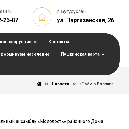
il.ru
г. Бугуруслан,
2-26-87
ул. Партизанская, 26
вие коррупции
Контакты
формируем население
Пушкинская карта
Новости
«Поём о России»
альный ансамбль «Молодость» районного Дома