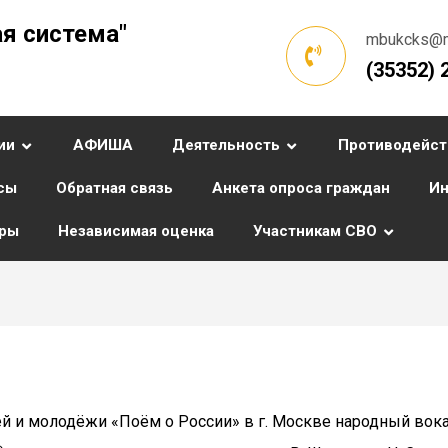
я система"
mbukcks@ma
(35352) 
ии
АФИША
Деятельность
Противодейст
сы
Обратная связь
Анкета опроса граждан
Ин
уры
Независимая оценка
Участникам СВО
й и молодёжи «Поём о России» в г. Москве народный вок