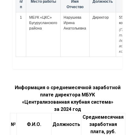
п/
Место работы
Имя
Должность
зараб
п
Отчество
плата
1
МБУК «ЦКС»
Нарушева
Директор
55 198 ру
Бугурусланского
Ирина
коп.
района
Анатольевна
(Пятьде
тысяч с
девянос
восемь р
копеек)
Информация о среднемесячной заработной
плате директора МБУК
«Централизованная клубная система»
за 2024 год
Среднемесячная
№
Ф.И.О.
Должность
заработная
плата, руб.