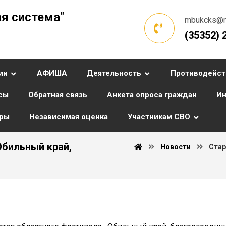
я система"
mbukcks@ma
(35352) 
ии
АФИША
Деятельность
Противодейст
сы
Обратная связь
Анкета опроса граждан
Ин
уры
Независимая оценка
Участникам СВО
Обильный край,
Новости
Стар