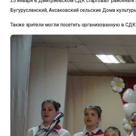
25 января в Дмитриевском СДК стартовал районный э
Бугурусланский, Аксаковский сельские Дома культу
Также зрители могли посетить организованную в СДК