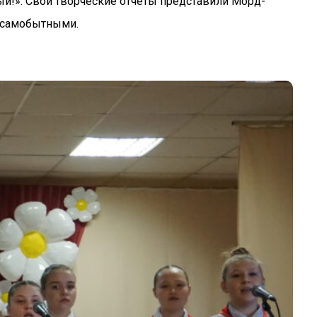
й!». Свои творческие отчеты представили Морд-
и самобытными.