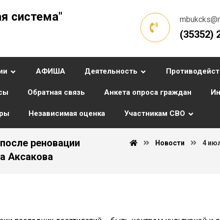
я система"
mbukcks@ma
(35352) 
ии
АФИША
Деятельность
Противодейст
сы
Обратная связь
Анкета опроса граждан
Ин
уры
Независимая оценка
Участникам СВО
 после реновации
Новости
4 ию
а Аксакова