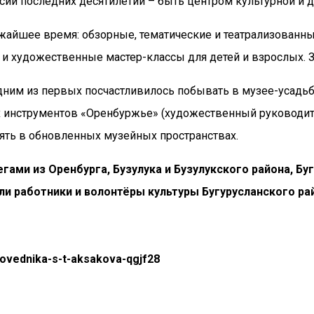
сии последних десятилетий – быть центром культурной и 
айшее время: обзорные, тематические и театрализованны
и и художественные мастер-классы для детей и взрослых. 
одним из первых посчастливилось побывать в музее-усадьб
инструментов «Оренбуржье» (художественный руководитель
ять в обновленных музейных пространствах.
ами из Оренбурга, Бузулука и Бузулукского района, Буг
ли работники и волонтёры культуры Бугурусланского ра
povednika-s-t-aksakova-qgjf28