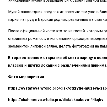
Уникальный музей возвращается к своей главной мис
Музей-заповедник предложит посетителям уже в ближ
парке, на пруд и Барский родник, различные выставк
После официальной части кто-то из гостей, которым 
старинных романсов в исполнении оркестра народных 
знаменитой липовой аллее, делать фотографии на пам
В торжественном открытии объекта наряду с коллег
классов и других локаций с развлечениями принима
Фото мероприятия
https://evstafeva.wfolio.pro/disk/otkrytie-muzeya-za
https://shahmeeva.wfolio.pro/disk/aksakovo-44kqkv