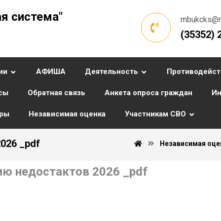
я система"
mbukcks@ma
(35352) 
ии
АФИША
Деятельность
Противодейст
сы
Обратная связь
Анкета опроса граждан
Ин
уры
Независимая оценка
Участникам СВО
026 _pdf
Независимая оце
ию недостактов 2026 _pdf