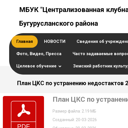
МБУК "Централизованная клубна
Бугурусланского района
Главная
НОВОСТИ
Сведения об учрежден
Фото, Видео, Пресса
Часто задаваемые вопро
Целевое обучение
Земский работник культ
План ЦКС по устранению недостактов 2
План ЦКС по устранен
Размер файла: 2.19 МБ
Созданный: 20-03-2026