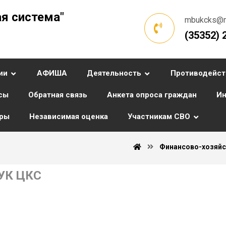
я система"
mbukcks@ma
(35352) 
ии
АФИША
Деятельность
Противодейст
сы
Обратная связь
Анкета опроса граждан
Ин
уры
Независимая оценка
Участникам СВО
Финансово-хозяйс
УК ЦКС